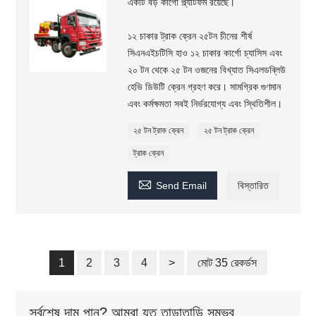
একটি বড় কার্গো প্ল্যাটফর্ম রয়েছে।
১২ চাকার ট্রাক ক্রেন ২৫টন চীনের শীর্ষ
সিএনএইচটিসি হাও ১২ চাকার কার্গো চ্যাসিস এবং
২০ টন থেকে ২৫ টন ওজনের বিখ্যাত সিএলডব্লিউ
হেভি ডিউটি ​​ক্রেন গ্রহণ করে। সামগ্রিক গুণমান
এবং কর্মক্ষমতা সবই নির্ভরযোগ্য এবং স্থিতিশীল।
২৫ টন ট্রাক ক্রেন
২৫ টন ট্রাক ক্রেন
ট্রাক ক্রেন

Send Email
বিস্তারিত
1
2
3
4
>
মোট 35 রেকর্ডস
সর্বশেষ দাম পান? আমরা যত তাড়াতাড়ি সম্ভব