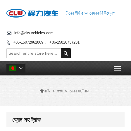
চীনের শীর্ষ ৫০০ বেসরকারি উদ্যোগ

info@clw-vehicles.com
+86-15072961869 、 +86-15826737231


Togg


>
পণ্য
>
ক্রেন সহ ট্রাক
বাড়ি
ক্রেন সহ ট্রাক