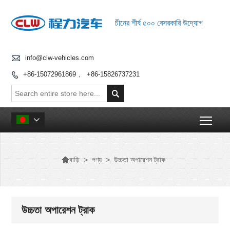
চীনের শীর্ষ ৫০০ বেসরকারি উদ্যোগ

info@clw-vehicles.com
+86-15072961869 、 +86-15826737231


Togg


>
পণ্য
>
উচ্চতা অপারেশন ট্রাক
বাড়ি
উচ্চতা অপারেশন ট্রাক