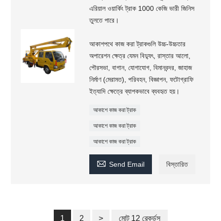
এরিয়াল ওয়ার্কিং ট্রাক 1000 কেজি ভারী জিনিস
তুলতে পারে।
আকাশপথে কাজ করা ট্রাকগুলি উচ্চ-উচ্চতার
অপারেশন ক্ষেত্র যেমন বিদ্যুৎ, রাস্তার আলো,
পৌরসভা, বাগান, যোগাযোগ, বিমানবন্দর, জাহাজ
নির্মাণ (মেরামত), পরিবহন, বিজ্ঞাপন, ফটোগ্রাফি
ইত্যাদি ক্ষেত্রে ব্যাপকভাবে ব্যবহৃত হয়।
আকাশে কাজ করা ট্রাক
আকাশে কাজ করা ট্রাক
আকাশে কাজ করা ট্রাক

Send Email
বিস্তারিত
1
2
>
মোট 12 রেকর্ডস