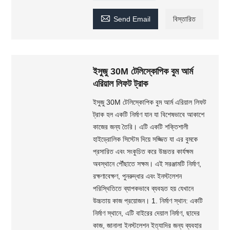

Send Email
বিস্তারিত
ইসুজু 30M টেলিস্কোপিক বুম আর্ম
এরিয়াল লিফট ট্রাক
ইসুজু 30M টেলিস্কোপিক বুম আর্ম এরিয়াল লিফট
ট্রাক হল একটি নির্মাণ যান যা বিশেষভাবে আকাশে
কাজের জন্য তৈরি। এটি একটি শক্তিশালী
হাইড্রোলিক সিস্টেম দিয়ে সজ্জিত যা এর বুমকে
প্রসারিত এবং সংকুচিত করে উচ্চতর কার্যক্ষম
অবস্থানে পৌঁছাতে সক্ষম। এই সরঞ্জামটি নির্মাণ,
রক্ষণাবেক্ষণ, পুনরুদ্ধার এবং ইনস্টলেশন
পরিস্থিতিতে ব্যাপকভাবে ব্যবহৃত হয় যেখানে
উচ্চতায় কাজ প্রয়োজন। 1. নির্মাণ স্থান: একটি
নির্মাণ স্থানে, এটি বাইরের দেয়াল নির্মাণ, ছাদের
কাজ, জানালা ইনস্টলেশন ইত্যাদির জন্য ব্যবহার