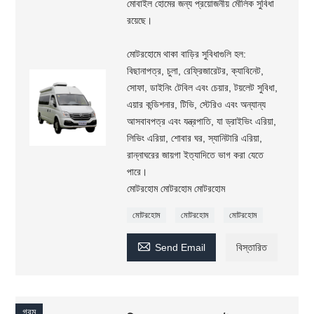
মোবাইল হোমের জন্য প্রয়োজনীয় মৌলিক সুবিধা
রয়েছে।
মোটরহোমে থাকা বাড়ির সুবিধাগুলি হল:
বিছানাপত্র, চুলা, রেফ্রিজারেটর, ক্যাবিনেট,
সোফা, ডাইনিং টেবিল এবং চেয়ার, টয়লেট সুবিধা,
এয়ার কন্ডিশনার, টিভি, স্টেরিও এবং অন্যান্য
আসবাবপত্র এবং যন্ত্রপাতি, যা ড্রাইভিং এরিয়া,
লিভিং এরিয়া, শোবার ঘর, স্যানিটারি এরিয়া,
রান্নাঘরের জায়গা ইত্যাদিতে ভাগ করা যেতে
পারে।
মোটরহোম মোটরহোম মোটরহোম
মোটরহোম
মোটরহোম
মোটরহোম

Send Email
বিস্তারিত
গরম