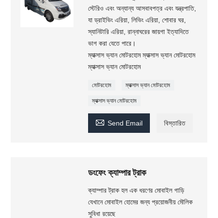
স্টেরিও এবং অন্যান্য আসবাবপত্র এবং যন্ত্রপাতি,
যা ড্রাইভিং এরিয়া, লিভিং এরিয়া, শোবার ঘর,
স্যানিটারি এরিয়া, রান্নাঘরের জায়গা ইত্যাদিতে
ভাগ করা যেতে পারে।
ম্যাক্সাস ভ্যান মোটরহোম ম্যাক্সাস ভ্যান মোটরহোম
ম্যাক্সাস ভ্যান মোটরহোম
মোটরহোম
ম্যাক্সাস ভ্যান মোটরহোম
ম্যাক্সাস ভ্যান মোটরহোম

Send Email
বিস্তারিত
ডংফেং ক্যাম্পার ট্রাক
ক্যাম্পার ট্রাক হল এক ধরণের মোবাইল গাড়ি
যেখানে মোবাইল হোমের জন্য প্রয়োজনীয় মৌলিক
সুবিধা রয়েছে