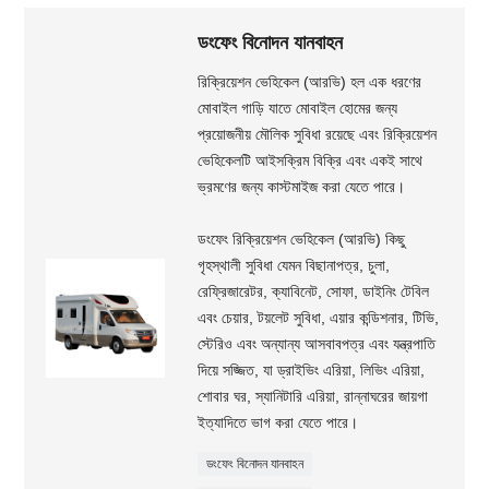
ডংফেং বিনোদন যানবাহন
রিক্রিয়েশন ভেহিকেল (আরভি) হল এক ধরণের
মোবাইল গাড়ি যাতে মোবাইল হোমের জন্য
প্রয়োজনীয় মৌলিক সুবিধা রয়েছে এবং রিক্রিয়েশন
ভেহিকেলটি আইসক্রিম বিক্রি এবং একই সাথে
ভ্রমণের জন্য কাস্টমাইজ করা যেতে পারে।
ডংফেং রিক্রিয়েশন ভেহিকেল (আরভি) কিছু
গৃহস্থালী সুবিধা যেমন বিছানাপত্র, চুলা,
রেফ্রিজারেটর, ক্যাবিনেট, সোফা, ডাইনিং টেবিল
এবং চেয়ার, টয়লেট সুবিধা, এয়ার কন্ডিশনার, টিভি,
স্টেরিও এবং অন্যান্য আসবাবপত্র এবং যন্ত্রপাতি
দিয়ে সজ্জিত, যা ড্রাইভিং এরিয়া, লিভিং এরিয়া,
শোবার ঘর, স্যানিটারি এরিয়া, রান্নাঘরের জায়গা
ইত্যাদিতে ভাগ করা যেতে পারে।
ডংফেং বিনোদন যানবাহন