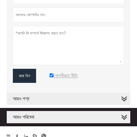
গোপনীয়তা নীতি
জমা দিন
আরও পণ্য
আরও পরিষেবা




