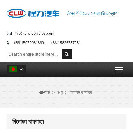
চীনের শীর্ষ ৫০০ বেসরকারি উদ্যোগ

info@clw-vehicles.com
+86-15072961869 、 +86-15826737231


Togg


>
পণ্য
>
বিনোদন যানবাহন
বাড়ি
বিনোদন যানবাহন