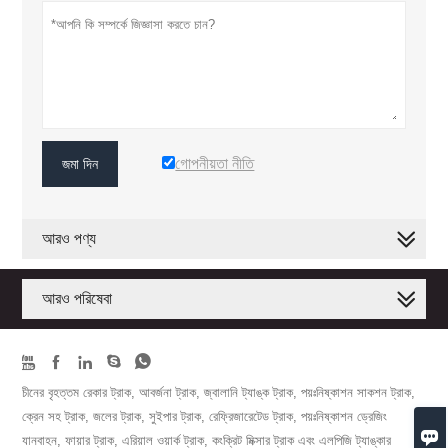
গোপনীয়তা নীতি
জমা দিন
আরও পণ্য
আরও পরিষেবা





চীনের বৃহত্তম রেকার ট্রাক, আবর্জনা ট্রাক, জ্বালানি ট্যাঙ্ক ট্রাক, পয়ঃনিষ্কাশন সাকশন ট্রাক,
ক্রেন সহ ট্রাক, জলের ট্রাক, সুইপার ট্রাক, রেফ্রিজারেটেড ট্রাক, পয়ঃনিষ্কাশন ড্রেজিং

যানবাহন, ফায়ার ট্রাক, এরিয়াল ওয়ার্ক ট্রাক, কংক্রিট মিক্সার ট্রাক এবং এলপিজি ট্যাঙ্কার