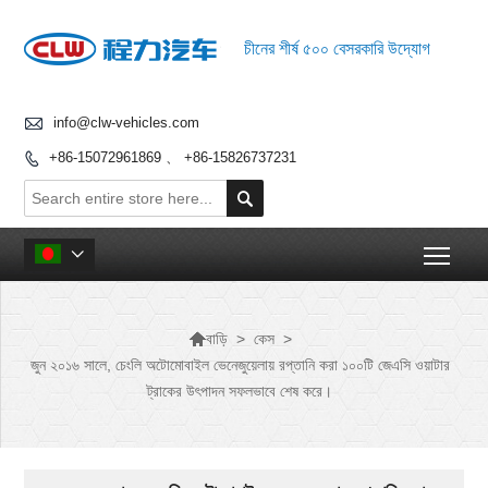
চীনের শীর্ষ ৫০০ বেসরকারি উদ্যোগ

info@clw-vehicles.com
+86-15072961869 、 +86-15826737231


Togg


>
কেস
>
বাড়ি
জুন ২০১৬ সালে, চেংলি অটোমোবাইল ভেনেজুয়েলায় রপ্তানি করা ১০০টি জেএসি ওয়াটার
ট্রাকের উৎপাদন সফলভাবে শেষ করে।