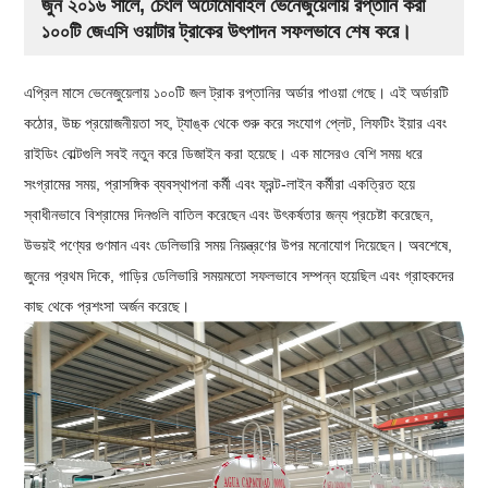
জুন ২০১৬ সালে, চেংলি অটোমোবাইল ভেনেজুয়েলায় রপ্তানি করা
১০০টি জেএসি ওয়াটার ট্রাকের উৎপাদন সফলভাবে শেষ করে।
এপ্রিল মাসে ভেনেজুয়েলায় ১০০টি জল ট্রাক রপ্তানির অর্ডার পাওয়া গেছে। এই অর্ডারটি
কঠোর, উচ্চ প্রয়োজনীয়তা সহ, ট্যাঙ্ক থেকে শুরু করে সংযোগ প্লেট, লিফটিং ইয়ার এবং
রাইডিং বোল্টগুলি সবই নতুন করে ডিজাইন করা হয়েছে। এক মাসেরও বেশি সময় ধরে
সংগ্রামের সময়, প্রাসঙ্গিক ব্যবস্থাপনা কর্মী এবং ফ্রন্ট-লাইন কর্মীরা একত্রিত হয়ে
স্বাধীনভাবে বিশ্রামের দিনগুলি বাতিল করেছেন এবং উৎকর্ষতার জন্য প্রচেষ্টা করেছেন,
উভয়ই পণ্যের গুণমান এবং ডেলিভারি সময় নিয়ন্ত্রণের উপর মনোযোগ দিয়েছেন। অবশেষে,
জুনের প্রথম দিকে, গাড়ির ডেলিভারি সময়মতো সফলভাবে সম্পন্ন হয়েছিল এবং গ্রাহকদের
কাছ থেকে প্রশংসা অর্জন করেছে।